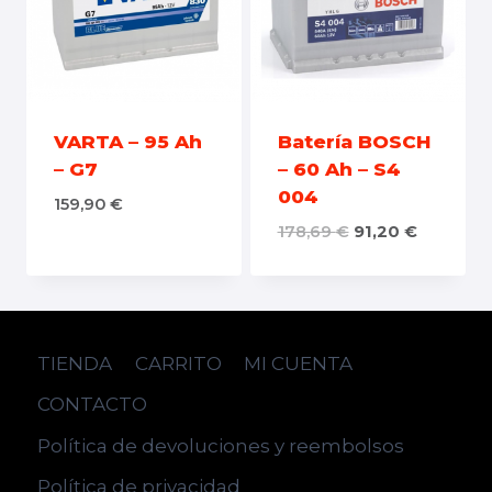
VARTA – 95 Ah
Batería BOSCH
– G7
– 60 Ah – S4
004
159,90
€
178,69
€
91,20
€
TIENDA
CARRITO
MI CUENTA
CONTACTO
Política de devoluciones y reembolsos
Política de privacidad