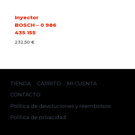
Inyector
BOSCH – 0 986
435 155
232,50
€
TIENDA
CARRITO
MI CUENTA
CONTACTO
Política de devoluciones y reembolsos
Política de privacidad