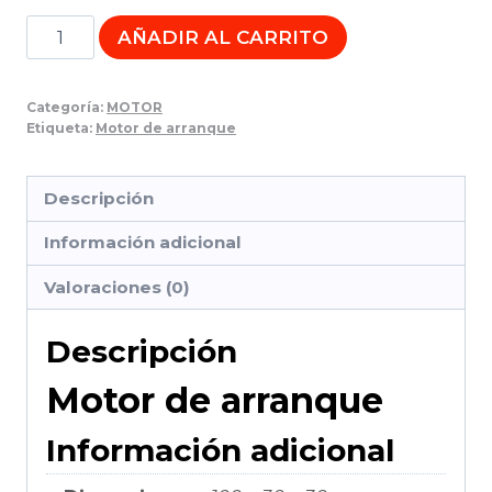
Motor
AÑADIR AL CARRITO
de
Arranque
Categoría:
MOTOR
cantidad
Etiqueta:
Motor de arranque
Descripción
Información adicional
Valoraciones (0)
Descripción
Motor de arranque
Información adicional